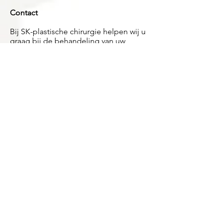
Contact
Bij SK-plastische chirurgie helpen wij u
graag bij de behandeling van uw
zenuwbeknelling. Wilt u nog meer
informatie over de behandeling of
heeft u verder nog vragen neem dan
gerust contact met ons op. Onze
wachttijden zijn kort. De behandeling
kan in de meeste gevallen al op zeer
korte termijn plaatsvinden. U kunt met
ons contact opnemen via
085 - 020 31
71
.
085 - 020 31 71
Stuur een mail