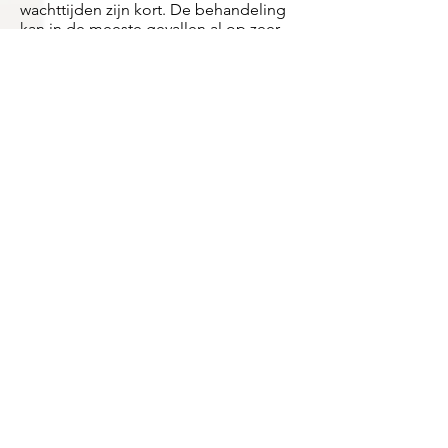
wachttijden zijn kort. De behandeling
kan in de meeste gevallen al op zeer
korte termijn plaatsvinden. U kunt met
ons contact opnemen via
085 - 020 31
71
.
085 - 020 31 71
Stuur een mail
Spoed